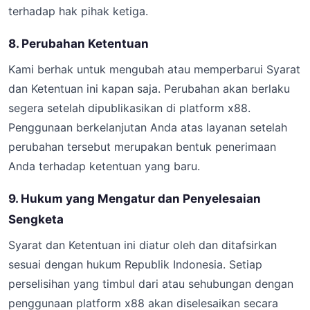
terhadap hak pihak ketiga.
8. Perubahan Ketentuan
Kami berhak untuk mengubah atau memperbarui Syarat
dan Ketentuan ini kapan saja. Perubahan akan berlaku
segera setelah dipublikasikan di platform x88.
Penggunaan berkelanjutan Anda atas layanan setelah
perubahan tersebut merupakan bentuk penerimaan
Anda terhadap ketentuan yang baru.
9. Hukum yang Mengatur dan Penyelesaian
Sengketa
Syarat dan Ketentuan ini diatur oleh dan ditafsirkan
sesuai dengan hukum Republik Indonesia. Setiap
perselisihan yang timbul dari atau sehubungan dengan
penggunaan platform x88 akan diselesaikan secara