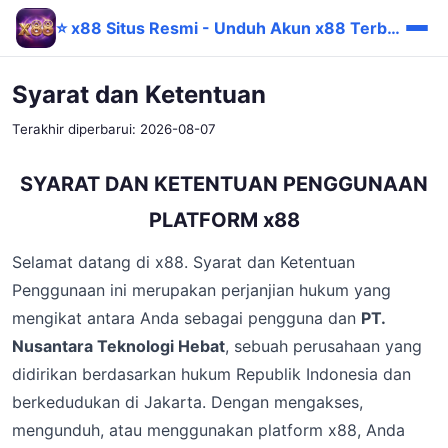
⭐ x88 Situs Resmi - Unduh Akun x88 Terbaru 🔥
Syarat dan Ketentuan
Terakhir diperbarui: 2026-08-07
SYARAT DAN KETENTUAN PENGGUNAAN
PLATFORM x88
Selamat datang di x88. Syarat dan Ketentuan
Penggunaan ini merupakan perjanjian hukum yang
mengikat antara Anda sebagai pengguna dan
PT.
Nusantara Teknologi Hebat
, sebuah perusahaan yang
didirikan berdasarkan hukum Republik Indonesia dan
berkedudukan di Jakarta. Dengan mengakses,
mengunduh, atau menggunakan platform x88, Anda