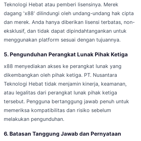
Teknologi Hebat atau pemberi lisensinya. Merek
dagang 'x88' dilindungi oleh undang-undang hak cipta
dan merek. Anda hanya diberikan lisensi terbatas, non-
eksklusif, dan tidak dapat dipindahtangankan untuk
menggunakan platform sesuai dengan tujuannya.
5. Pengunduhan Perangkat Lunak Pihak Ketiga
x88 menyediakan akses ke perangkat lunak yang
dikembangkan oleh pihak ketiga. PT. Nusantara
Teknologi Hebat tidak menjamin kinerja, keamanan,
atau legalitas dari perangkat lunak pihak ketiga
tersebut. Pengguna bertanggung jawab penuh untuk
memeriksa kompatibilitas dan risiko sebelum
melakukan pengunduhan.
6. Batasan Tanggung Jawab dan Pernyataan