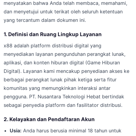
menyatakan bahwa Anda telah membaca, memahami,
dan menyetujui untuk terikat oleh seluruh ketentuan
yang tercantum dalam dokumen ini.
1. Definisi dan Ruang Lingkup Layanan
x88 adalah platform distribusi digital yang
menyediakan layanan pengunduhan perangkat lunak,
aplikasi, dan konten hiburan digital (Game Hiburan
Digital). Layanan kami mencakup penyediaan akses ke
berbagai perangkat lunak pihak ketiga serta fitur
komunitas yang memungkinkan interaksi antar
pengguna. PT. Nusantara Teknologi Hebat bertindak
sebagai penyedia platform dan fasilitator distribusi.
2. Kelayakan dan Pendaftaran Akun
Usia:
Anda harus berusia minimal 18 tahun untuk