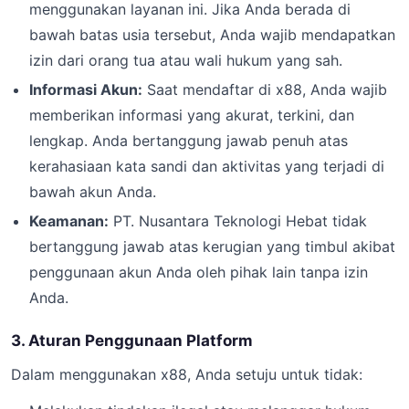
menggunakan layanan ini. Jika Anda berada di
bawah batas usia tersebut, Anda wajib mendapatkan
izin dari orang tua atau wali hukum yang sah.
Informasi Akun:
Saat mendaftar di x88, Anda wajib
memberikan informasi yang akurat, terkini, dan
lengkap. Anda bertanggung jawab penuh atas
kerahasiaan kata sandi dan aktivitas yang terjadi di
bawah akun Anda.
Keamanan:
PT. Nusantara Teknologi Hebat tidak
bertanggung jawab atas kerugian yang timbul akibat
penggunaan akun Anda oleh pihak lain tanpa izin
Anda.
3. Aturan Penggunaan Platform
Dalam menggunakan x88, Anda setuju untuk tidak: