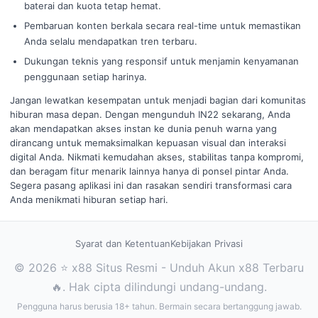
baterai dan kuota tetap hemat.
Pembaruan konten berkala secara real-time untuk memastikan
Anda selalu mendapatkan tren terbaru.
Dukungan teknis yang responsif untuk menjamin kenyamanan
penggunaan setiap harinya.
Jangan lewatkan kesempatan untuk menjadi bagian dari komunitas
hiburan masa depan. Dengan mengunduh IN22 sekarang, Anda
akan mendapatkan akses instan ke dunia penuh warna yang
dirancang untuk memaksimalkan kepuasan visual dan interaksi
digital Anda. Nikmati kemudahan akses, stabilitas tanpa kompromi,
dan beragam fitur menarik lainnya hanya di ponsel pintar Anda.
Segera pasang aplikasi ini dan rasakan sendiri transformasi cara
Anda menikmati hiburan setiap hari.
Syarat dan Ketentuan
Kebijakan Privasi
© 2026 ⭐ x88 Situs Resmi - Unduh Akun x88 Terbaru
🔥. Hak cipta dilindungi undang-undang.
Pengguna harus berusia 18+ tahun. Bermain secara bertanggung jawab.