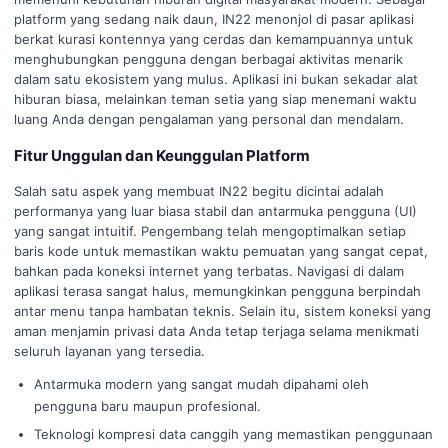
platform yang sedang naik daun, IN22 menonjol di pasar aplikasi
berkat kurasi kontennya yang cerdas dan kemampuannya untuk
menghubungkan pengguna dengan berbagai aktivitas menarik
dalam satu ekosistem yang mulus. Aplikasi ini bukan sekadar alat
hiburan biasa, melainkan teman setia yang siap menemani waktu
luang Anda dengan pengalaman yang personal dan mendalam.
Fitur Unggulan dan Keunggulan Platform
Salah satu aspek yang membuat IN22 begitu dicintai adalah
performanya yang luar biasa stabil dan antarmuka pengguna (UI)
yang sangat intuitif. Pengembang telah mengoptimalkan setiap
baris kode untuk memastikan waktu pemuatan yang sangat cepat,
bahkan pada koneksi internet yang terbatas. Navigasi di dalam
aplikasi terasa sangat halus, memungkinkan pengguna berpindah
antar menu tanpa hambatan teknis. Selain itu, sistem koneksi yang
aman menjamin privasi data Anda tetap terjaga selama menikmati
seluruh layanan yang tersedia.
Antarmuka modern yang sangat mudah dipahami oleh
pengguna baru maupun profesional.
Teknologi kompresi data canggih yang memastikan penggunaan