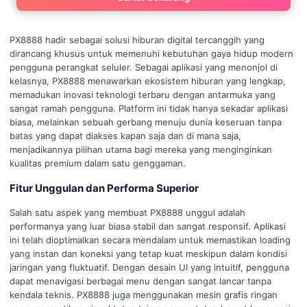
PX8888 hadir sebagai solusi hiburan digital tercanggih yang
dirancang khusus untuk memenuhi kebutuhan gaya hidup modern
pengguna perangkat seluler. Sebagai aplikasi yang menonjol di
kelasnya, PX8888 menawarkan ekosistem hiburan yang lengkap,
memadukan inovasi teknologi terbaru dengan antarmuka yang
sangat ramah pengguna. Platform ini tidak hanya sekadar aplikasi
biasa, melainkan sebuah gerbang menuju dunia keseruan tanpa
batas yang dapat diakses kapan saja dan di mana saja,
menjadikannya pilihan utama bagi mereka yang menginginkan
kualitas premium dalam satu genggaman.
Fitur Unggulan dan Performa Superior
Salah satu aspek yang membuat PX8888 unggul adalah
performanya yang luar biasa stabil dan sangat responsif. Aplikasi
ini telah dioptimalkan secara mendalam untuk memastikan loading
yang instan dan koneksi yang tetap kuat meskipun dalam kondisi
jaringan yang fluktuatif. Dengan desain UI yang intuitif, pengguna
dapat menavigasi berbagai menu dengan sangat lancar tanpa
kendala teknis. PX8888 juga menggunakan mesin grafis ringan